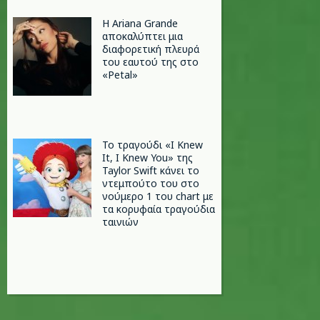
Η Ariana Grande
αποκαλύπτει μια
διαφορετική πλευρά
του εαυτού της στο
«Petal»
Το τραγούδι «I Knew
It, I Knew You» της
Taylor Swift κάνει το
ντεμπούτο του στο
νούμερο 1 του chart με
τα κορυφαία τραγούδια
ταινιών