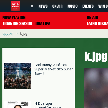
NEWS
ON AIR
MUSIC
EVENTS
WIN O
NOW PLAYING
ON AIR
TRAINING SEASON
DUA LIPA
ΕΛΕΝΗ ΝΙΚΟ
αρχική
k.jpg
k.jpg
Bad Bunny: Από του
Super Market στο Super
Bowl !
Η Dua Lipa
αποκαλύπτει το