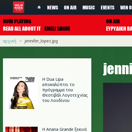
NEWS
ON AIR
MUSIC
EVENTS
WIN O
NOW PLAYING
ON AIR
READ ALL ABOUT IT
EMELI SANDE
ΕΥΡΥΔΙΚΗ Β
αρχική
jennifer_lopez.jpg
jenn
Η Dua Lipa
αποκαλύπτει το
πρόγραμμα του
Φεστιβάλ Λογοτεχνίας
του Λονδίνου
Η Ariana Grande ξεκινά