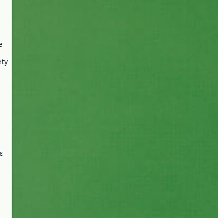
e
ety
ε