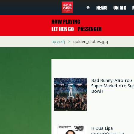
NEWS
ON AIR
NOW PLAYING
LET HER GO
PASSENGER
αρχική
golden_globes.jpg
Bad Bunny: Από του
Super Market στο Su
Bowl !
Η Dua Lipa
αποκαλύπτει το