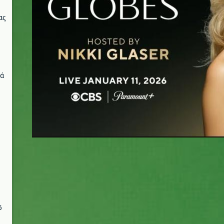
ας
νά
6