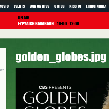
MUSIC
EVENTS
WIN ON KISS
Ο KISS
KISS TV
ΕΠΙΚΟΙΝΩΝΊΑ
ON AIR
ΕΥΡΥΔΙΚΗ ΒΑΛΑΒΑΝΗ
10:00 - 12:00
golden_globes.jpg
per