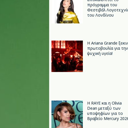
πρόγραμμα του
Φεστιβάλ Λογοτεχνί
του Λονδίνου
Η Ariana Grande ξεκι
πρωτοβουλία για την
ψυχική υγεία!
Η RAYE και η Olivia
Dean μεταξύ των
υποψηφίων για το
Βραβείο Mercury 202