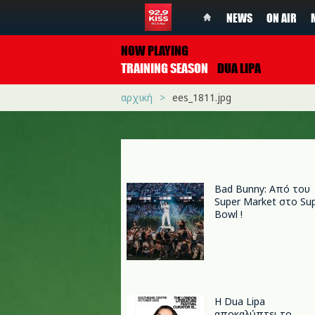
NEWS
ON AIR
NOW PLAYING
TRAINING SEASON
DUA LIPA
αρχική
ees_1811.jpg
Bad Bunny: Από του
Super Market στο Su
Bowl !
Η Dua Lipa
αποκαλύπτει το