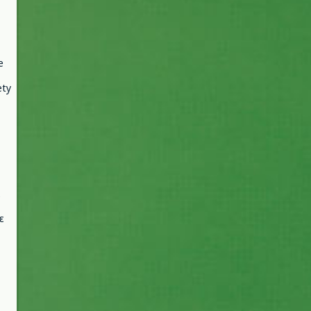
e
ety
ε