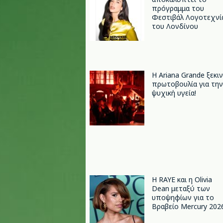
πρόγραμμα του
Φεστιβάλ Λογοτεχνί
του Λονδίνου
Η Ariana Grande ξεκι
πρωτοβουλία για την
ψυχική υγεία!
Η RAYE και η Olivia
Dean μεταξύ των
υποψηφίων για το
Βραβείο Mercury 202