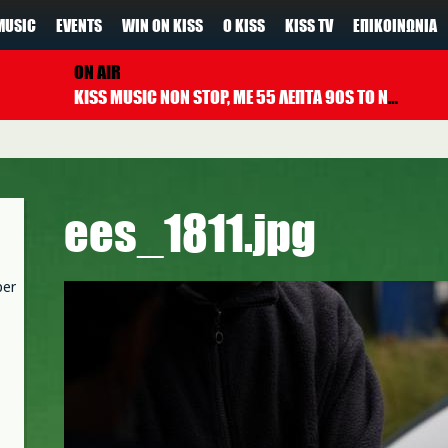
MUSIC
EVENTS
WIN ON KISS
Ο KISS
KISS TV
ΕΠΙΚΟΙΝΩΝΊΑ
ON AIR
KISS MUSIC NON STOP, ΜΕ 55 ΛΕΠΤΑ 90S TO NOW ΚΑΘΕ ΩΡΑ
ees_1811.jpg
per