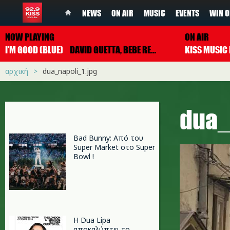
NEWS
ON AIR
MUSIC
EVENTS
WIN O
NOW PLAYING
ON AIR
I'M GOOD (BLUE)
DAVID GUETTA, BEBE REXHA
αρχική
dua_napoli_1.jpg
dua_
Bad Bunny: Από του
Super Market στο Super
Bowl !
Η Dua Lipa
αποκαλύπτει το