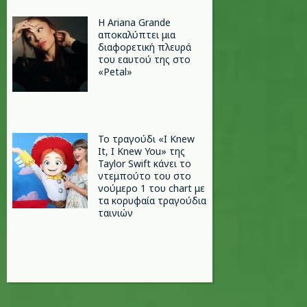
Η Ariana Grande
αποκαλύπτει μια
διαφορετική πλευρά
του εαυτού της στο
«Petal»
Το τραγούδι «I Knew
It, I Knew You» της
Taylor Swift κάνει το
ντεμπούτο του στο
νούμερο 1 του chart με
τα κορυφαία τραγούδια
ταινιών