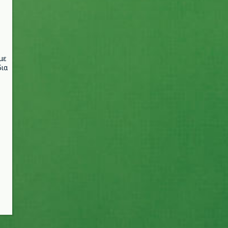
με
ια