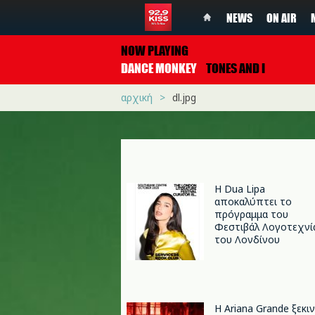
NEWS
ON AIR
NOW PLAYING
DANCE MONKEY
TONES AND I
αρχική
dl.jpg
Η Dua Lipa
αποκαλύπτει το
πρόγραμμα του
Φεστιβάλ Λογοτεχνί
του Λονδίνου
Η Ariana Grande ξεκι