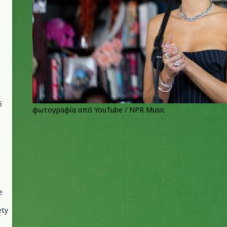
6
φωτογραφία από YouTube / NPR Music
e
ety