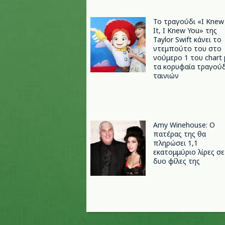
Το τραγούδι «I Knew
It, I Knew You» της
Taylor Swift κάνει το
ντεμπούτο του στο
νούμερο 1 του chart 
τα κορυφαία τραγούδ
ταινιών
Amy Winehouse: Ο
πατέρας της θα
πληρώσει 1,1
εκατομμύριο λίρες σε
δυο φίλες της