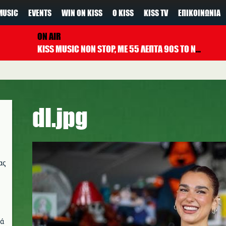
MUSIC
EVENTS
WIN ON KISS
Ο KISS
KISS TV
ΕΠΙΚΟΙΝΩΝΊΑ
ON AIR
KISS MUSIC NON STOP, ΜΕ 55 ΛΕΠΤΑ 90S TO NOW ΚΑΘΕ ΩΡΑ
dl.jpg
ας
νά