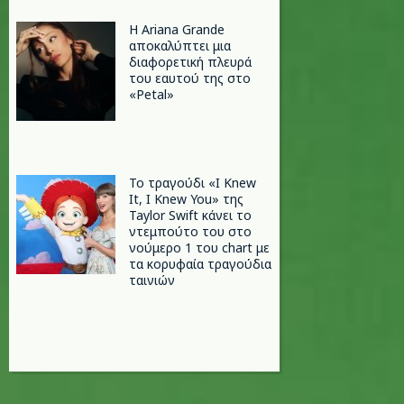
Η Ariana Grande
αποκαλύπτει μια
διαφορετική πλευρά
του εαυτού της στο
«Petal»
Το τραγούδι «I Knew
It, I Knew You» της
Taylor Swift κάνει το
ντεμπούτο του στο
νούμερο 1 του chart με
τα κορυφαία τραγούδια
ταινιών