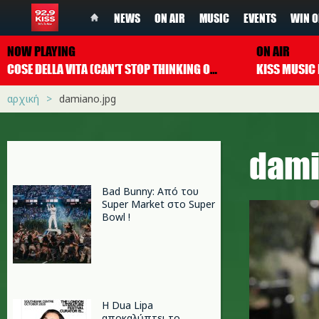
NEWS
ON AIR
MUSIC
EVENTS
WIN O
NOW PLAYING
ON AIR
COSE DELLA VITA (CAN'T STOP THINKING OF YOU)
EROS RAMAZZ
αρχική
damiano.jpg
dami
Bad Bunny: Από του
Super Market στο Super
Bowl !
Η Dua Lipa
αποκαλύπτει το