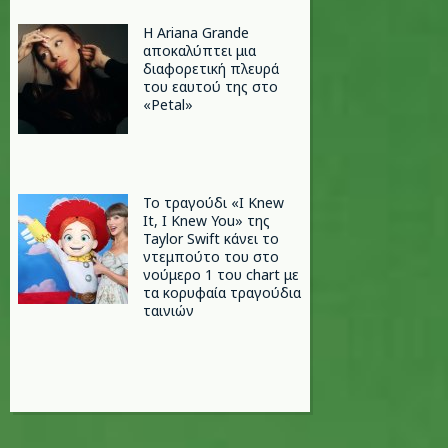
Η Ariana Grande
αποκαλύπτει μια
διαφορετική πλευρά
του εαυτού της στο
«Petal»
Το τραγούδι «I Knew
It, I Knew You» της
Taylor Swift κάνει το
ντεμπούτο του στο
νούμερο 1 του chart με
τα κορυφαία τραγούδια
ταινιών