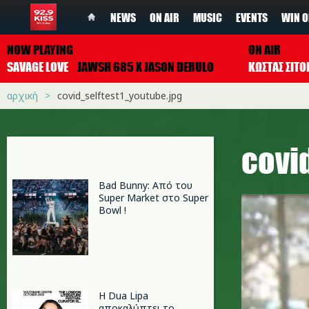
NEWS
ON AIR
MUSIC
EVENTS
WIN O
NOW PLAYING
ON AIR
SAVAGE LOVE
JAWSH 685 X JASON DERULO
ΚΩΣΤΑΣ ΣΙΤ
αρχική
covid_selftest1_youtube.jpg
covi
Bad Bunny: Από του
Super Market στο Super
Bowl !
Η Dua Lipa
αποκαλύπτει το