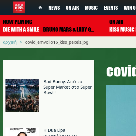
NEWS
ON AIR
MUSIC
EVENTS
WIN O
NOW PLAYING
ON AIR
DIE WITH A SMILE
BRUNO MARS & LADY GAGA
αρχική
covid_emvolio16_kiss_pexels.jpg
covi
Bad Bunny: Από το
Super Market στο Super
Bowl !
Η Dua Lipa
αποκαλύπτει το