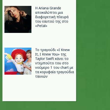
Η Ariana Grande
αποκαλύπτει μια
διαφορετική πλευρά
του εαυτού της στο
«Petal»
Το τραγούδι «I Knew
It, I Knew You» της
Taylor Swift κάνει το
ντεμπούτο του στο
νούμερο 1 του chart με
τα κορυφαία τραγούδια
ταινιών