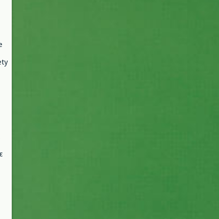
e
ety
ε