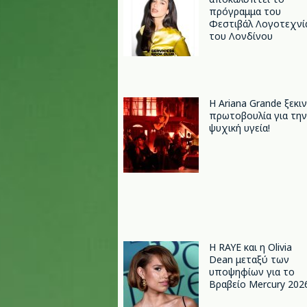
πρόγραμμα του
Φεστιβάλ Λογοτεχνί
του Λονδίνου
Η Ariana Grande ξεκι
πρωτοβουλία για την
ψυχική υγεία!
Η RAYE και η Olivia
Dean μεταξύ των
υποψηφίων για το
Βραβείο Mercury 202