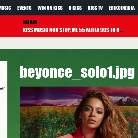
MUSIC
EVENTS
WIN ON KISS
Ο KISS
KISS TV
ΕΠΙΚΟΙΝΩΝΊΑ
ON AIR
KISS MUSIC NON STOP, ΜΕ 55 ΛΕΠΤΑ 90S TO NOW ΚΑΘΕ ΩΡΑ
beyonce_solo1.jpg
per