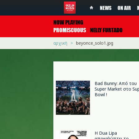
NEWS
ON AIR
NOW PLAYING
PROMISCUOUS
NELLY FURTADO
αρχική
beyonce_solo1.jpg
Bad Bunny: Από του
Super Market στο Su
Bowl !
Η Dua Lipa
αποκαλύπτει το