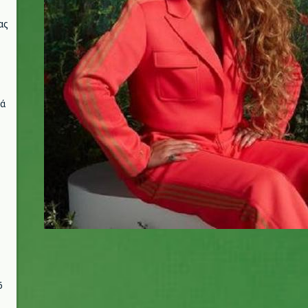
ας
νά
6