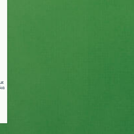
με
ια