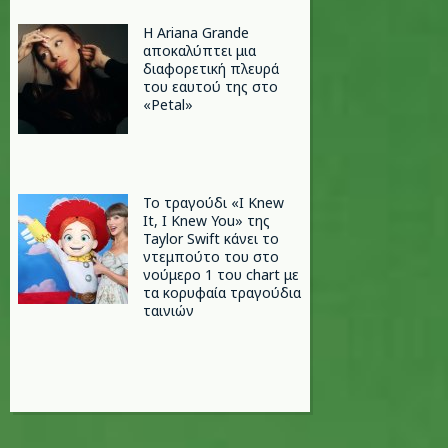
Η Ariana Grande
αποκαλύπτει μια
διαφορετική πλευρά
του εαυτού της στο
«Petal»
Το τραγούδι «I Knew
It, I Knew You» της
Taylor Swift κάνει το
ντεμπούτο του στο
νούμερο 1 του chart με
τα κορυφαία τραγούδια
ταινιών