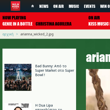
NEWS
ON AIR
MUSIC
EVENTS
WIN O
NOW PLAYING
ON AIR
GENIE IN A BOTTLE
CHRISTINA AGUILERA
αρχική
arianna_wicked_2.jpg
aria
Bad Bunny: Από το
Super Market στο Super
Bowl !
Η Dua Lipa
αποκαλύπτει το