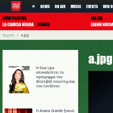
NEWS
ON AIR
MUSIC
EVENTS
WIN O
NOW PLAYING
ON AIR
LA CAMISA NEGRA
JUANES
ΕΛΕΝΗ ΝΙΚΟ
αρχική
a.jpg
a.jpg
Η Dua Lipa
αποκαλύπτει το
πρόγραμμα του
Φεστιβάλ Λογοτεχνίας
του Λονδίνου
Η Ariana Grande ξεκινά