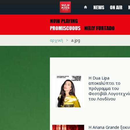
NEWS
ON AIR
NOW PLAYING
PROMISCUOUS
NELLY FURTADO
αρχική
a.jpg
Η Dua Lipa
αποκαλύπτει το
πρόγραμμα του
Φεστιβάλ Λογοτεχνί
του Λονδίνου
Η Ariana Grande ξεκι