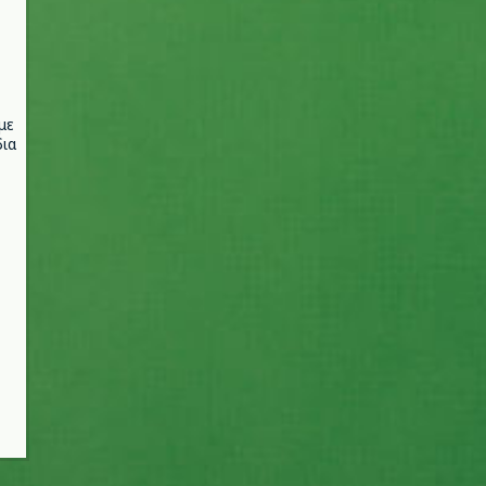
με
ια