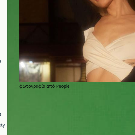
6
φωτογραφία από People
e
ety