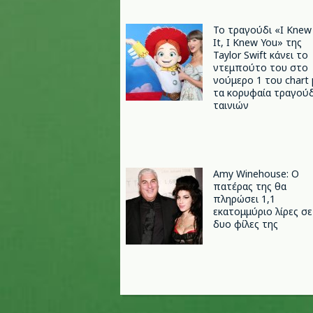
Το τραγούδι «I Knew
It, I Knew You» της
Taylor Swift κάνει το
ντεμπούτο του στο
νούμερο 1 του chart 
τα κορυφαία τραγούδ
ταινιών
Amy Winehouse: Ο
πατέρας της θα
πληρώσει 1,1
εκατομμύριο λίρες σε
δυο φίλες της