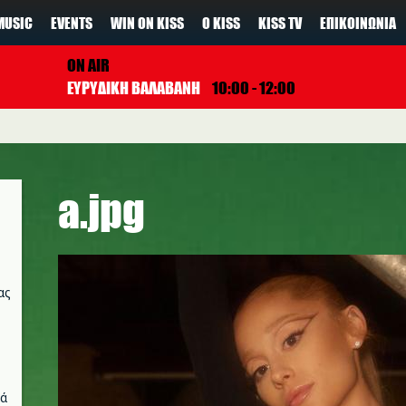
MUSIC
EVENTS
WIN ON KISS
Ο KISS
KISS TV
ΕΠΙΚΟΙΝΩΝΊΑ
ON AIR
ΕΥΡΥΔΙΚΗ ΒΑΛΑΒΑΝΗ
10:00 - 12:00
a.jpg
ας
νά