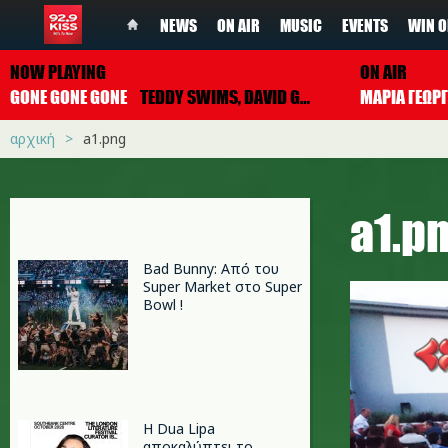
NEWS
ON AIR
MUSIC
EVENTS
WIN O
NOW PLAYING
ON AIR
GONE GONE GONE
TEDDY SWIMS, DAVID GUETTA & TONES AND I
ΜΑΡΙΑ ΓΕΩΡ
αρχική
a1.png
a1.p
Bad Bunny: Από του
Super Market στο Super
Bowl !
Η Dua Lipa
αποκαλύπτει το