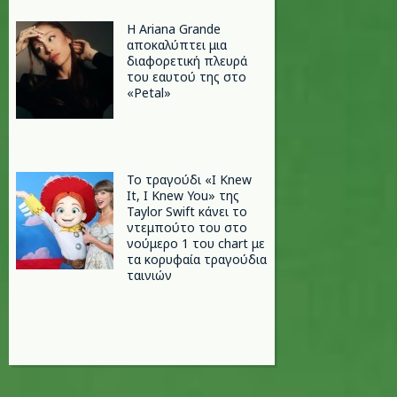
Η Ariana Grande
αποκαλύπτει μια
διαφορετική πλευρά
του εαυτού της στο
«Petal»
Το τραγούδι «I Knew
It, I Knew You» της
Taylor Swift κάνει το
ντεμπούτο του στο
νούμερο 1 του chart με
τα κορυφαία τραγούδια
ταινιών