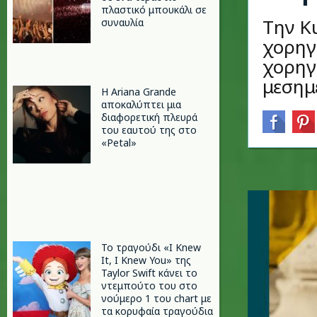
πλαστικό μπουκάλι σε
Την Κ
συναυλία
χορηγ
χορηγ
μεσημ
Η Ariana Grande
αποκαλύπτει μια
διαφορετική πλευρά
του εαυτού της στο
«Petal»
Το τραγούδι «I Knew
It, I Knew You» της
Taylor Swift κάνει το
ντεμπούτο του στο
νούμερο 1 του chart με
τα κορυφαία τραγούδια