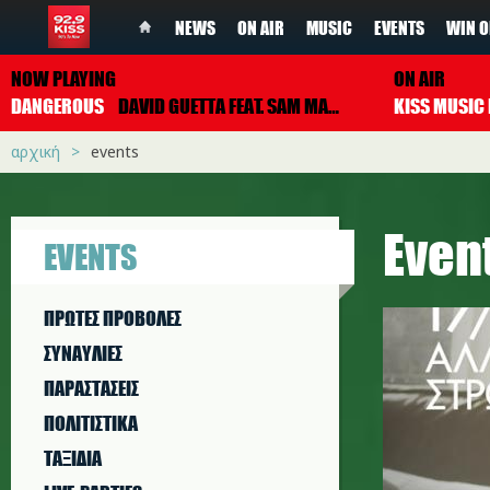
NEWS
ON AIR
MUSIC
EVENTS
WIN O
NOW PLAYING
ON AIR
DANGEROUS
DAVID GUETTA FEAT. SAM MARTIN
αρχική
events
Even
EVENTS
ΠΡΩΤΕΣ ΠΡΟΒΟΛΕΣ
ΣΥΝΑΥΛΙΕΣ
ΠΑΡΑΣΤAΣΕΙΣ
ΠΟΛΙΤΙΣΤΙΚA
ΤΑΞΙΔΙΑ