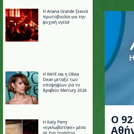
Η Ariana Grande ξεκινά
πρωτοβουλία για την
ψυχική υγεία!
Η RAYE και η Olivia
Dean μεταξύ των
υποψηφίων για το
Βραβείο Mercury 2026
O 92
H Katy Perry
Αθή
«εγκλωβίστηκε» μέσα
σε ένα τεράστιο