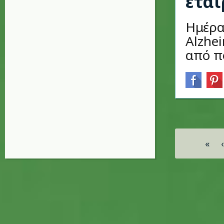
εται
Ημέρα
Alzhei
από π
Σελίδες
«
‹