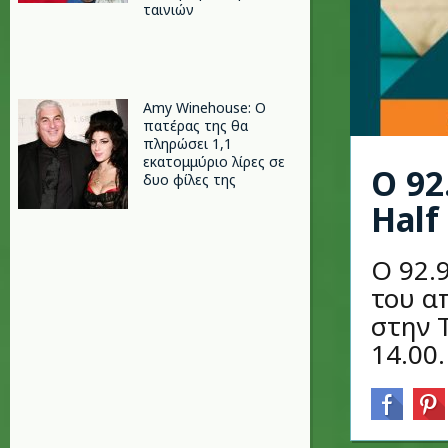
ταινιών
Amy Winehouse: Ο
πατέρας της θα
πληρώσει 1,1
εκατομμύριο λίρες σε
O 92
δυο φίλες της
Half
Ο 92.
του α
στην 
14.00.