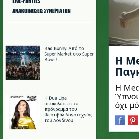
LIVE-PARTIES
ΑΝΑΚΟΙΝΩΣΕΙΣ ΣΥΝΕΡΓΑΤΩΝ
Bad Bunny: Από το
Super Market στο Super
Η Me
Bowl !
Παγ
Η Μed
Ύπνου
Η Dua Lipa
όχι μό
αποκαλύπτει το
πρόγραμμα του
Φεστιβάλ Λογοτεχνίας
του Λονδίνου