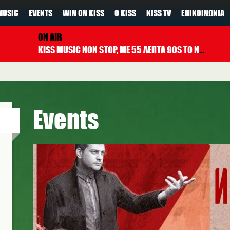
MUSIC
EVENTS
WIN ON KISS
Ο KISS
KISS TV
ΕΠΙΚΟΙΝΩΝΊΑ
ON AIR
KISS MUSIC NON STOP, ΜΕ 55 ΛΕΠΤΑ 90S TO NOW ΚΑΘΕ ΩΡΑ
Events