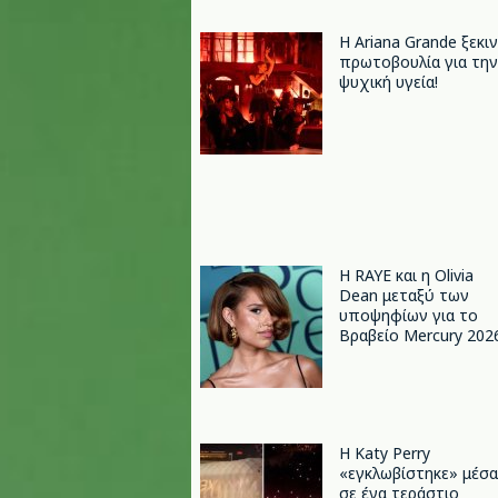
Η Ariana Grande ξεκι
πρωτοβουλία για την
ψυχική υγεία!
Η RAYE και η Olivia
Dean μεταξύ των
υποψηφίων για το
Βραβείο Mercury 202
H Katy Perry
«εγκλωβίστηκε» μέσα
σε ένα τεράστιο