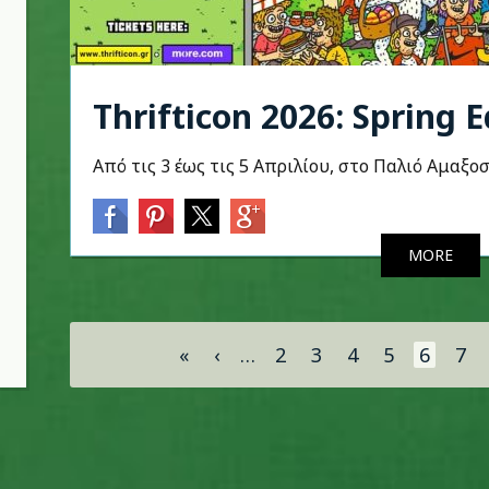
Thrifticon 2026: Spring E
Από τις 3 έως τις 5 Απριλίου, στο Παλιό Αμαξο
MORE
Σελίδες
«
‹
…
2
3
4
5
6
7