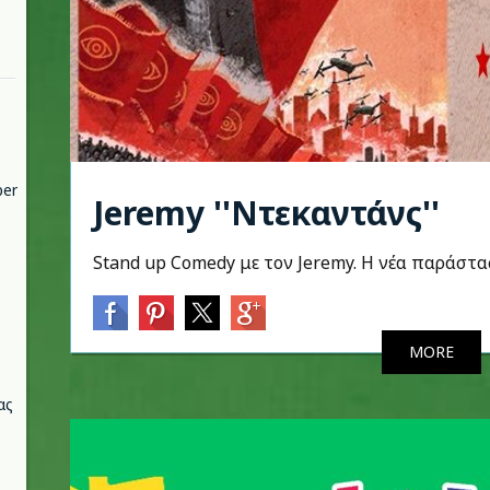
per
Jeremy ''Ντεκαντάνς''
Stand up Comedy με τον Jeremy. Η νέα παράσ
MORE
ας