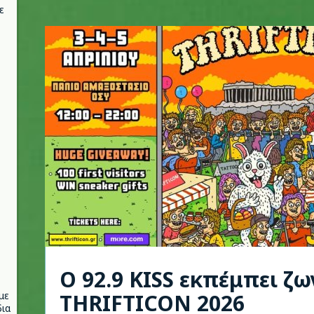
ε
Ο 92.9 KISS εκπέμπει ζ
με
THRIFTICON 2026
ια