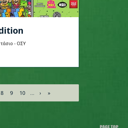
dition
στάσιο - ΟΣΥ
8
9
10
…
›
»
PAGE TOP