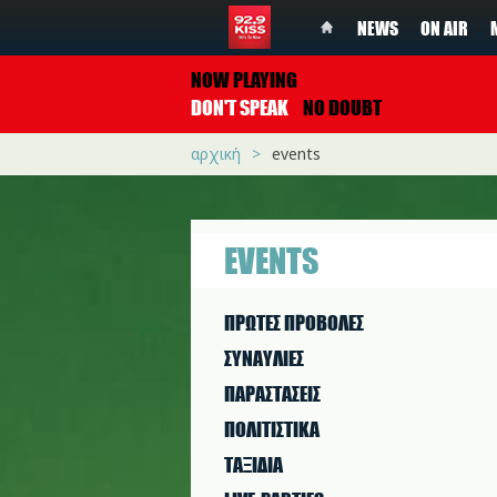
NEWS
ON AIR
NOW PLAYING
DON'T SPEAK
NO DOUBT
αρχική
events
EVENTS
ΠΡΩΤΕΣ ΠΡΟΒΟΛΕΣ
ΣΥΝΑΥΛΙΕΣ
ΠΑΡΑΣΤAΣΕΙΣ
ΠΟΛΙΤΙΣΤΙΚA
ΤΑΞΙΔΙΑ