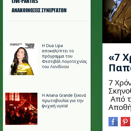
LIVE-PARTIES
ΑΝΑΚΟΙΝΩΣΕΙΣ ΣΥΝΕΡΓΑΤΩΝ
Η Dua Lipa
αποκαλύπτει το
«7 Χ
πρόγραμμα του
Φεστιβάλ Λογοτεχνίας
Παπ
του Λονδίνου
7 Χρό
Σκηνο
Η Ariana Grande ξεκινά
Από τ
πρωτοβουλία για την
Αποθ
ψυχική υγεία!