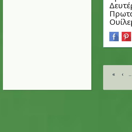
Δευτέ
Πρωτα
Ουίλε
Σελίδες
«
‹