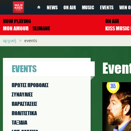
NEWS
ON AIR
MUSIC
EVENTS
WIN O
NOW PLAYING
ON AIR
MON AMOUR
SLIMANE
αρχική
events
Even
EVENTS
ΠΡΩΤΕΣ ΠΡΟΒΟΛΕΣ
ΣΥΝΑΥΛΙΕΣ
ΠΑΡΑΣΤAΣΕΙΣ
ΠΟΛΙΤΙΣΤΙΚA
ΤΑΞΙΔΙΑ