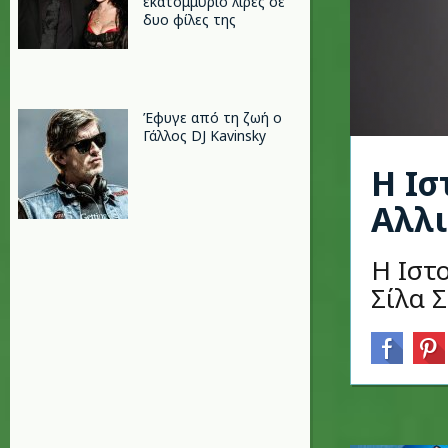
εκατομμύριο λίρες σε
δυο φίλες της
Έφυγε από τη ζωή ο
Γάλλος DJ Kavinsky
Η Ισ
Αλλι
Η Ιστο
Σίλα 