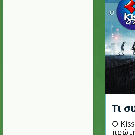
Τι σ
Ο Kis
πρώτη