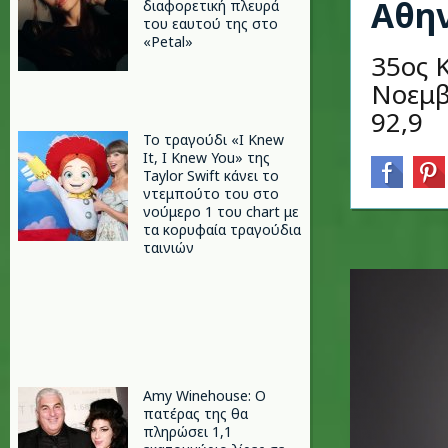
Αθη
διαφορετική πλευρά
του εαυτού της στο
«Petal»
35ος 
Νοεμβ
92,9
Το τραγούδι «I Knew
It, I Knew You» της
Taylor Swift κάνει το
ντεμπούτο του στο
νούμερο 1 του chart με
τα κορυφαία τραγούδια
ταινιών
Amy Winehouse: Ο
πατέρας της θα
πληρώσει 1,1