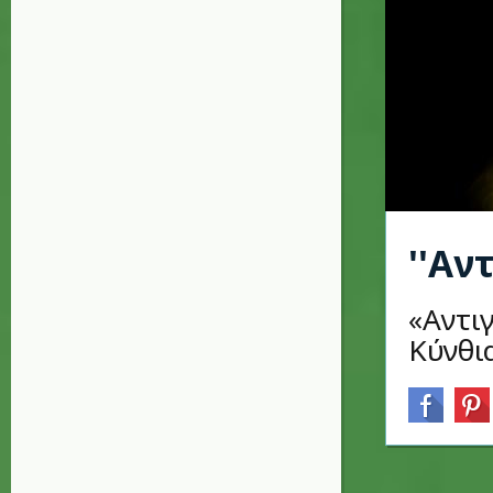
''Αν
«Αντι
Κύνθι