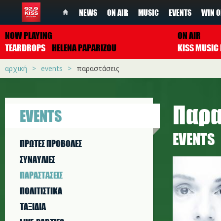
NEWS
ON AIR
MUSIC
EVENTS
WIN O
NOW PLAYING
ON AIR
TEARDROPS
HELENA PAPARIZOU
αρχική
events
παραστάσεις
Παρα
EVENTS
EVENTS
ΠΡΩΤΕΣ ΠΡΟΒΟΛΕΣ
ΣΥΝΑΥΛΙΕΣ
ΠΑΡΑΣΤAΣΕΙΣ
ΠΟΛΙΤΙΣΤΙΚA
ΤΑΞΙΔΙΑ