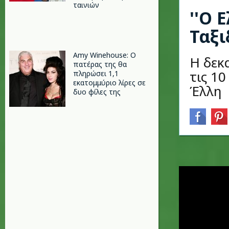
ταινιών
''Ο 
Ταξι
Amy Winehouse: Ο
Η δεκ
πατέρας της θα
τις 1
πληρώσει 1,1
εκατομμύριο λίρες σε
Έλλη
δυο φίλες της