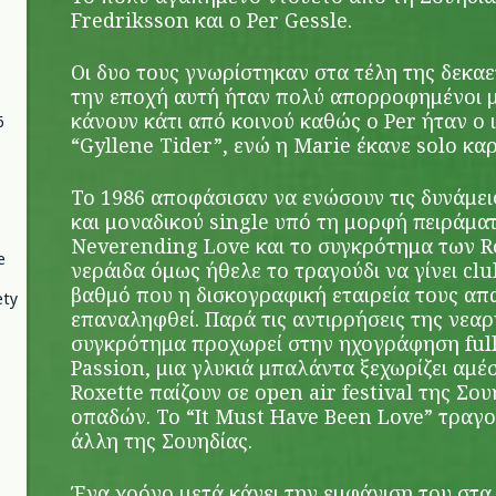
Fredriksson και ο Per Gessle.
Οι δυο τους γνωρίστηκαν στα τέλη της δεκα
την εποχή αυτή ήταν πολύ απορροφημένοι με
κάνουν κάτι από κοινού καθώς ο Per ήταν ο
6
“Gyllene Tider”, ενώ η Marie έκανε solo καρ
Το 1986 αποφάσισαν να ενώσουν τις δυνάμει
και μοναδικού single υπό τη μορφή πειράματο
Neverending Love και το συγκρότημα των Rox
e
νεράιδα όμως ήθελε το τραγούδι να γίνει clu
βαθμό που η δισκογραφική εταιρεία τους απ
ety
επαναληφθεί. Παρά τις αντιρρήσεις της νεαρ
συγκρότημα προχωρεί στην ηχογράφηση full 
Passion, μια γλυκιά μπαλάντα ξεχωρίζει αμέ
Roxette παίζουν σε open air festival της Σο
οπαδών. Το “It Must Have Been Love” τραγο
άλλη της Σουηδίας.
Ένα χρόνο μετά κάνει την εμφάνιση του στα