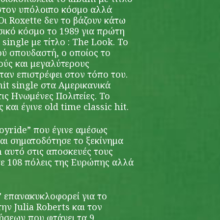
στον υπόλοιπο κόσμο αλλά
Οι Roxette δεν το βάζουν κάτω
σικό κόσμο το 1989 για πρώτη
ingle με τίτλο : The Look. Το
ού σπουδαστή, ο οποίος το
ρούς και μεγαλύτερους
αν επιστρέφει στον τόπο του.
it single στα Αμερικανικά
ις Ηνωμένες Πολιτείες. Το
και έγινε old time classic hit.
oyride” που έγινε αμέσως
και σηματοδότησε το ξεκίνημα
m αυτό στις αποσκευές τους
σε 108 πόλεις της Ευρώπης αλλά
e” επανακυκλοφορεί για το
ην Julia Roberts και τον
ήσεων που φτάνει τα 9