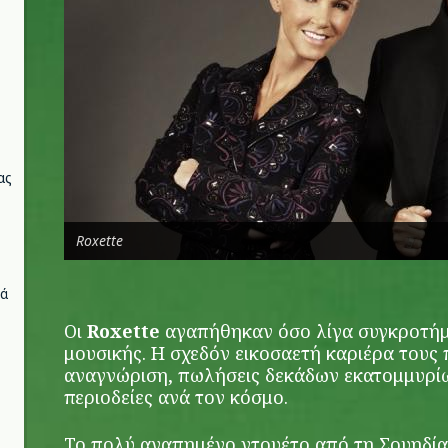
ας
Roxette
νά
Οι
Roxette
αγαπήθηκαν όσο λίγα συγκροτήμα
μουσικής. Η σχεδόν εικοσαετή καριέρα τους 
αναγνώριση, πωλήσεις δεκάδων εκατομμυρίω
περιοδείες ανά τον κόσμο.
To πολύ αγαπημένο ντουέτο από τη Σουηδία