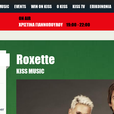
MUSIC
EVENTS
WIN ON KISS
Ο KISS
KISS TV
ΕΠΙΚΟΙΝΩΝΊΑ
ON AIR
ΧΡΙΣΤΙΝΑ ΓΙΑΝΝΟΠΟΥΛΟΥ
19:00 - 22:00
Roxette
ΚISS MUSIC
roxette.jpg
per