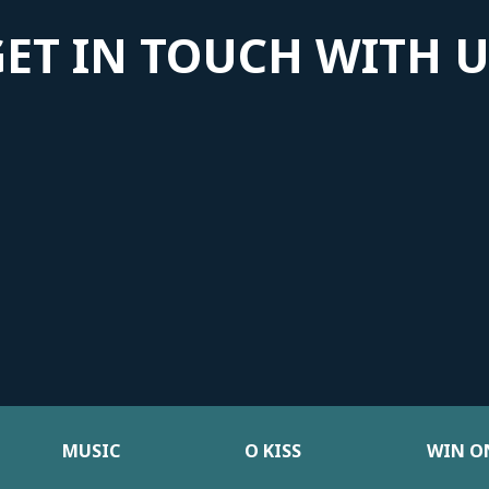
GET IN TOUCH WITH U
MUSIC
Ο KISS
WIN ON