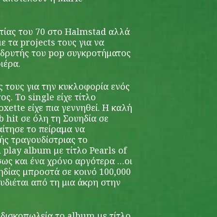
ετίας του 70 στo Halmstad αλλά
 τα projects τους για να
 ιδρυτής του pop συγκροτήματος
ιέρα.
ς τους για την κυκλοφορία ενός
ς. Το single είχε τίτλο
ette είχε πια γεννηθεί. Η καλή
b hit σε όλη τη Σουηδία σε
αίτησε το πείραμα να
ής τραγουδίστριας το
play album με τίτλο Pearls of
σως και ένα χρόνο αργότερα …oι
υηδίας μπροστά σε κοινό 100,000
υδιέται από τη μια άκρη στην
 δισκοπωλεία το album με τίτλο