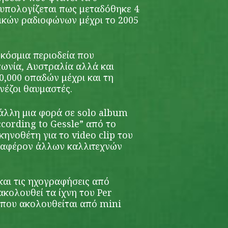
 υπολογίζεται πως μεταδόθηκε 4
ικών ραδιοφώνων μέχρι το 2005
γκόσμια περιοδεία που
ωνία, Αυστραλία αλλά και
0,000 οπαδών μέχρι και τη
νέζοι θαυμαστές.
α άλλη μια φορά σε solo album
ccording to Gessle” από το
κηνοθέτη για το video clip του
νδιαφέρον άλλων καλλιτεχνών
 και τις ηχογραφήσεις από
ακολουθεί τα ίχνη του Per
” που ακολουθείται από mini