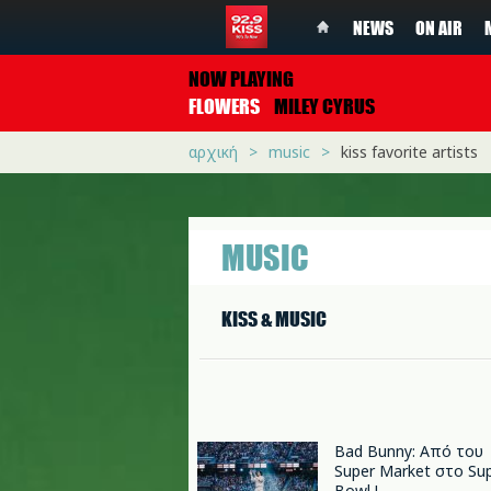
NEWS
ON AIR
NOW PLAYING
FLOWERS
MILEY CYRUS
αρχική
music
kiss favorite artists
MUSIC
KISS & MUSIC
Bad Bunny: Από του
Super Market στο Su
Bowl !