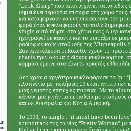
ε
“Look Sharp” που αποτυγχάνει παταγωδώς 
σημειώνει τεράστια επιτυχία στη χώρα τους. 
και καταφέρνουν να εντυπωσιάσουν τον μου
φορά όταν κυκλοφορούν το πολύ δημοφιλές s
single αυτό πέφτει στα χέρια ενός Αμερικαν
ηχογραφεί σε κασετα και το μοιράζει σε μικ
ραδιοφωνικούς σταθμούς της Minneapolis ότ
Σαν αποτέλεσμα οι Roxette έχουν το πρώτο h
charts πριν ακόμα ο δίσκος κυκλοφορήσει στ
κομμάτι έμεινε στα charts αρκετές εβδομάδες 
Δυο χρόνια αργότερα κυκλοφόρησε το lp : “J
πλατινένιο με πωλήσεις 10 εκατ. αντιτύπων 
μιας γεμάτης επιτυχίες πορείας. Με το albu
κάνουν μια γιγάντια περιοδεία με σταθμούς 
και σε Αυστραλία και Νότια Αμερική.
To 1990, το single : “it must have been lov
με
soundtrack της ταινίας “Pretty Woman” με τ
ια
Richard Gere και σημειώνει ξανά ρεκόρ πωλ