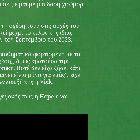
 οκ", είμαι με μία δόση χιούμορ
 τη σχέση τους στις αρχές του
εί μέχρι το τέλος της ίδιας
ν τον Σεπτέμβριο του 2023.
ναισθηματικά φορτισμένη με το
χέση), όμως κρατούσα την
ική. Ποτέ δεν είχα ζήσει κάτι
ίνει είναι μόνο για εμάς", είχε
έντευξή της η Vick.
 γεγονός πως η Hope είναι