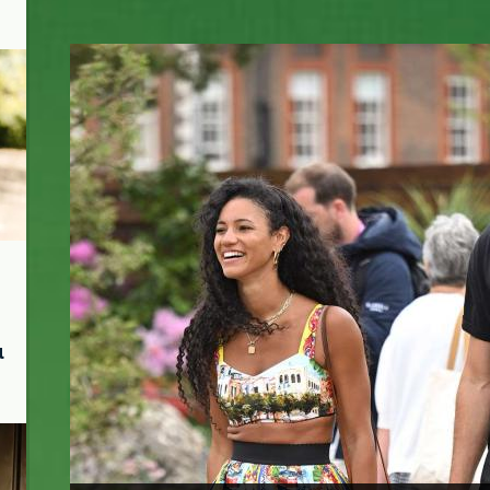
c.jpg
μ