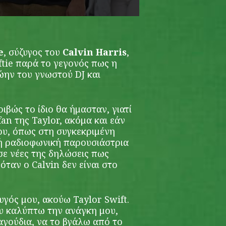
e
, σύζυγος του
Calvin Harris
,
ftie παρά το γεγονός πως η
ώην του γνωστού DJ και
ριβώς το ίδιο θα ήμασταν, γιατί
fan της Taylor, ακόμα και εάν
ου, όπως στη συγκεκριμένη
ή ραδιοφωνική παρουσιάστρια
σε νέες της δηλώσεις πως
όταν ο Calvin δεν είναι στο
υγός μου, ακούω Taylor Swift.
που καλύπτω την ανάγκη μου,
αγούδια, να το βγάλω από το