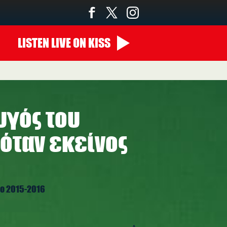
LISTEN
LIVE
ON KISS
ζυγός του
 όταν εκείνος
 το 2015-2016