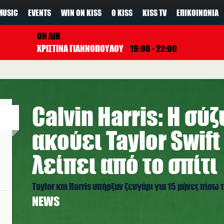
MUSIC
EVENTS
WIN ON KISS
Ο KISS
KISS TV
ΕΠΙΚΟΙΝΩΝΊΑ
ON AIR
ΧΡΙΣΤΙΝΑ ΓΙΑΝΝΟΠΟΥΛΟΥ
19:00 - 22:00
Calvin Harris: Η σύ
ακούει Taylor Swift
λείπει από το σπίτι
Taylor και Harris υπήρξαν ζευγάρι για 15 μήνες πίσω
NEWS