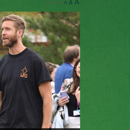
A
A
Text Size:
A