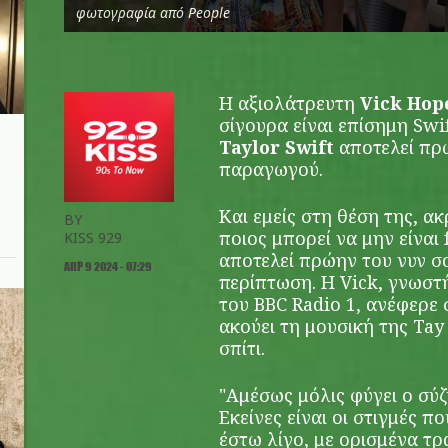
φωτογραφία από People
Η αξιολάτρευτη
Vick Hop
σίγουρα είναι επίσημη Swi
Taylor Swift
αποτελεί πρ
παραγωγού.
Και εμείς στη θέση της, ακ
BY
ποιος μπορεί να μην είναι 
KISS 929
αποτελεί πρώην του νυν σ
ΑΠΡ 9 2024 - 07:29
περίπτωση. Η Vick, γνωστ
του BBC Radio 1, ανέφερε 
ακούει τη μουσική της Tay 
σπίτι.
"Αμέσως μόλις φύγει ο σύζ
Εκείνες είναι οι στιγμές 
έστω λίγο, με ορισμένα τρ