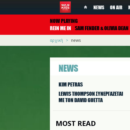
NEWS
ON AIR
NOW PLAYING
REIN ME IN
SAM FENDER & OLIVIA DEAN
αρχική
news
NEWS
KIM PETRAS
LEWIS THOMPSON ΣΥΝΕΡΓAΖΕΤΑΙ
ΜΕ ΤΟΝ DAVID GUETTA
MOST READ