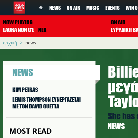
NEWS
ON AIR
MUSIC
EVENTS
WIN O
NOW PLAYING
ON AIR
LAURA NON C'E
NEK
ΕΥΡΥΔΙΚΗ Β
αρχική
news
Billi
NEWS
μεγά
KIM PETRAS
Taylo
LEWIS THOMPSON ΣΥΝΕΡΓAΖΕΤΑΙ
ΜΕ ΤΟΝ DAVID GUETTA
She has 
NEWS
MOST READ