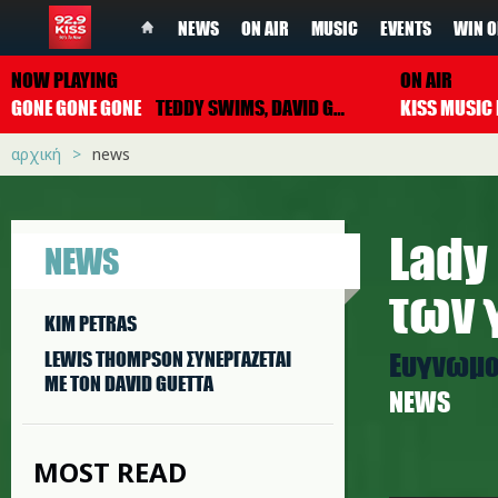
NEWS
ON AIR
MUSIC
EVENTS
WIN O
NOW PLAYING
ON AIR
GONE GONE GONE
TEDDY SWIMS, DAVID GUETTA & TONES AND I
αρχική
news
Lady
NEWS
των 
KIM PETRAS
Ευγνωμοσ
LEWIS THOMPSON ΣΥΝΕΡΓAΖΕΤΑΙ
ΜΕ ΤΟΝ DAVID GUETTA
NEWS
MOST READ
ll.jpg