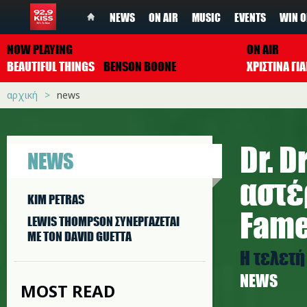
NEWS
ON AIR
MUSIC
EVENTS
WIN O
NOW PLAYING
ON AIR
BEAUTIFUL THINGS
BENSON BOONE
ΧΡΙΣΤΙΝΑ Γ
αρχική
news
Dr. 
NEWS
αστέ
KIM PETRAS
Fam
LEWIS THOMPSON ΣΥΝΕΡΓAΖΕΤΑΙ
ΜΕ ΤΟΝ DAVID GUETTA
Η τελετή
NEWS
MOST READ