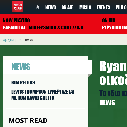
NEWS
ON AIR
MUSIC
EVENTS
WIN O
NOW PLAYING
ON AIR
PAPAOUTAI
MIKEEYSMIND & CHILL77 & UNJAPS
ΕΥΡΥΔΙΚΗ Β
αρχική
news
Ryan
NEWS
οικο
KIM PETRAS
Το ίδιο κ
LEWIS THOMPSON ΣΥΝΕΡΓAΖΕΤΑΙ
ΜΕ ΤΟΝ DAVID GUETTA
NEWS
MOST READ
r.jpg