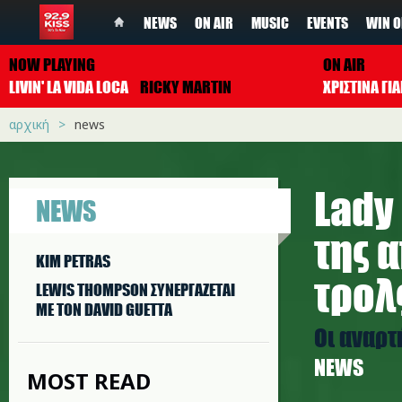
NEWS
ON AIR
MUSIC
EVENTS
WIN O
NOW PLAYING
ON AIR
LIVIN' LA VIDA LOCA
RICKY MARTIN
ΧΡΙΣΤΙΝΑ Γ
αρχική
news
Lady
NEWS
της 
KIM PETRAS
τρολ
LEWIS THOMPSON ΣΥΝΕΡΓAΖΕΤΑΙ
ΜΕ ΤΟΝ DAVID GUETTA
Οι αναρτ
NEWS
MOST READ