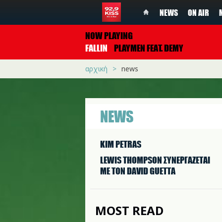
NEWS
ON AIR
NOW PLAYING
FALLIN
PLAYMEN FEAT. DEMY
αρχική
news
NEWS
KIM PETRAS
LEWIS THOMPSON ΣΥΝΕΡΓAΖΕΤΑΙ
ΜΕ ΤΟΝ DAVID GUETTA
MOST READ