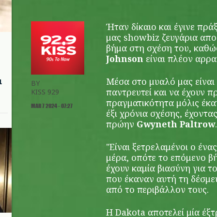
Ήταν δίκαιο και έγινε πρ
μας showbiz ζευγάρια απο
βήμα στη σχέση του, καθ
Johnson
είναι πλέον αρρα
μ
Μέσα στο μυαλό μας είναι 
BY
παντρευτεί και να έχουν 
KISS 929
πραγματικότητα μόλις έκα
MAR 7 2024 - 07:27
έξι χρόνια σχέσης, έχοντας
πρώην
Gwyneth Paltrow
.
"Είναι ξετρελαμένοι ο ένα
μέρα, οπότε το επόμενο β
έχουν καμία βιασύνη για 
που έκαναν αυτή τη δέσμε
από το περιβάλλον τους.
Η Dakota αποτελεί μία έξτ