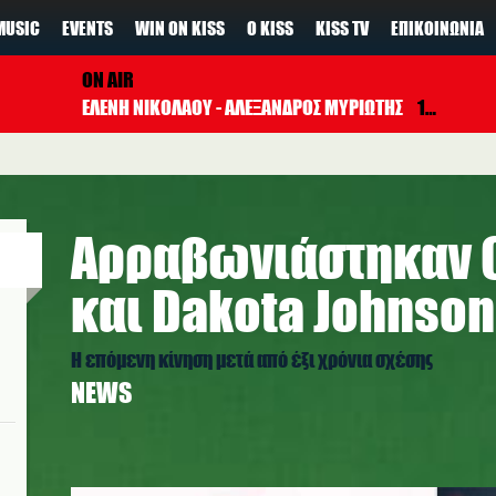
MUSIC
EVENTS
WIN ON KISS
Ο KISS
KISS TV
ΕΠΙΚΟΙΝΩΝΊΑ
ON AIR
ΕΛΕΝΗ ΝΙΚΟΛΑΟΥ - ΑΛΕΞΑΝΔΡΟΣ ΜΥΡΙΩΤΗΣ
17:00 - 19:00
Αρραβωνιάστηκαν C
και Dakota Johnson
Η επόμενη κίνηση μετά από έξι χρόνια σχέσης
NEWS
d.jpg