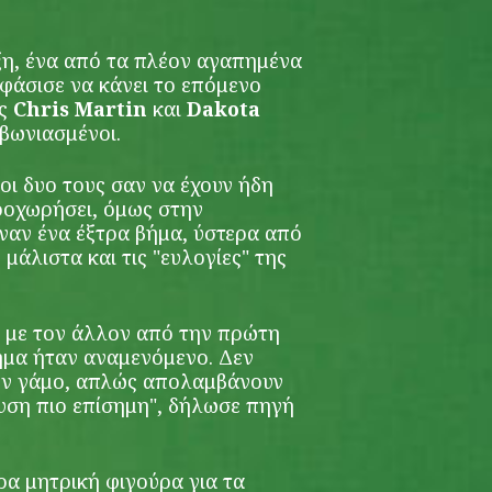
άξη, ένα από τα πλέον αγαπημένα
φάσισε να κάνει το επόμενο
ώς
Chris Martin
και
Dakota
βωνιασμένοι.
οι δυο τους σαν να έχουν ήδη
προχωρήσει, όμως στην
ναν ένα έξτρα βήμα, ύστερα από
 μάλιστα και τις "ευλογίες" της
ς με τον άλλον από την πρώτη
ήμα ήταν αναμενόμενο. Δεν
τον γάμο, απλώς απολαμβάνουν
υση πιο επίσημη", δήλωσε πηγή
ρα μητρική φιγούρα για τα