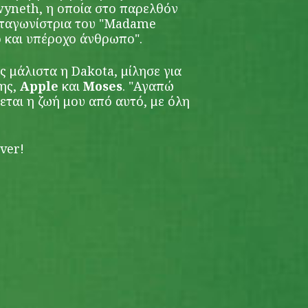
Gwyneth, η οποία στο παρελθόν
ωταγωνίστρια του "Madame
 και υπέροχο άνθρωπο".
 μάλιστα η Dakota, μίλησε για
της,
Apple
και
Moses
. "Αγαπώ
νεται η ζωή μου από αυτό, με όλη
ver!