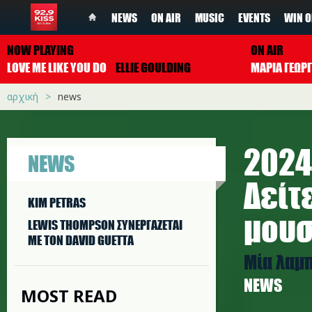
NEWS
ON AIR
MUSIC
EVENTS
WIN O
NOW PLAYING
ON AIR
LOVE ME LIKE YOU DO
ELLIE GOULDING
ΜΑΡΙΑ ΓΕΩΡ
αρχική
news
2024
NEWS
Δείτ
KIM PETRAS
μουσ
LEWIS THOMPSON ΣΥΝΕΡΓAΖΕΤΑΙ
ΜΕ ΤΟΝ DAVID GUETTA
Μία λαμπ
NEWS
MOST READ