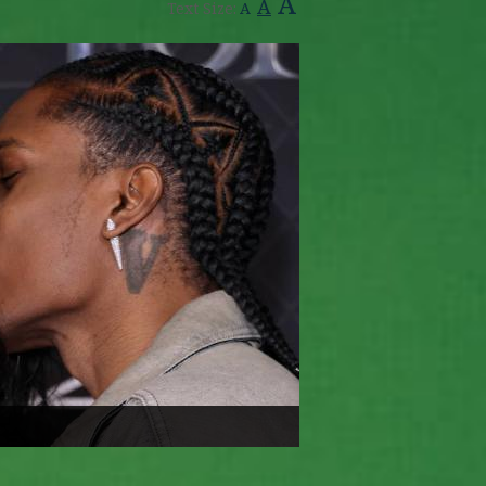
A
A
Text Size:
A