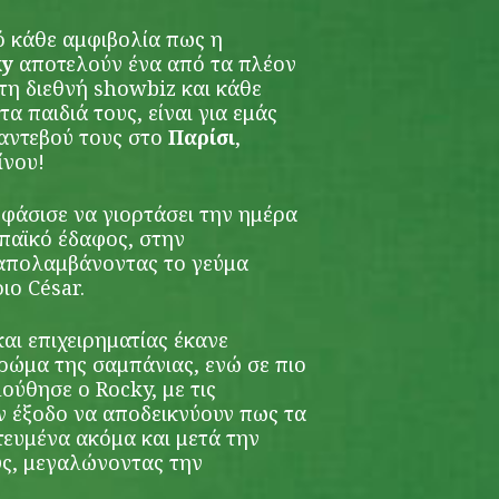
ό κάθε αμφιβολία πως η
ky
αποτελούν ένα από τα πλέον
τη διεθνή showbiz και κάθε
τα παιδιά τους, είναι για εμάς
ραντεβού τους στο
Παρίσι
,
ίνου!
φάσισε να γιορτάσει την ημέρα
παϊκό έδαφος, στην
 απολαμβάνοντας το γεύμα
ιο César.
αι επιχειρηματίας έκανε
χρώμα της σαμπάνιας, ενώ σε πιο
ούθησε ο Rocky, με τις
 έξοδο να αποδεικνύουν πως τα
ευμένα ακόμα και μετά την
υς, μεγαλώνοντας την