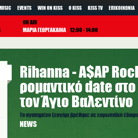
MUSIC
EVENTS
WIN ON KISS
Ο KISS
KISS TV
ΕΠΙΚΟΙΝΩΝΊΑ
ON AIR
S
ΜΑΡΙΑ ΓΕΩΡΓΑΚΑΙΝΑ
12:00 - 14:00
Rihanna - A$AP Rock
ρομαντικό date στο
τον Άγιο Βαλεντίνο
Το αγαπημένο ζευγάρι βρέθηκε σε ευρωπαϊκό έδαφ
NEWS