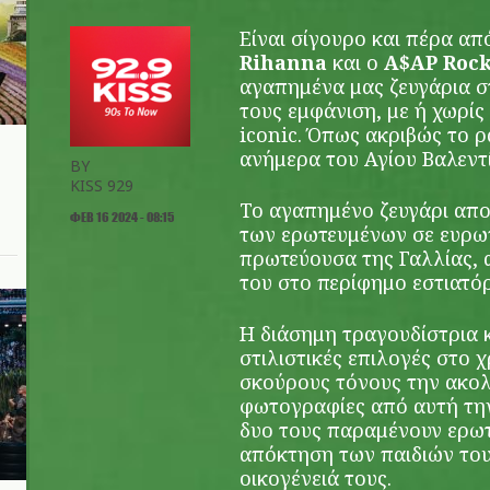
Είναι σίγουρο και πέρα απ
Rihanna
και ο
A$AP Roc
αγαπημένα μας ζευγάρια σ
τους εμφάνιση, με ή χωρίς 
iconic. Όπως ακριβώς το 
ανήμερα του Αγίου Βαλεντ
BY
KISS 929
Το αγαπημένο ζευγάρι απο
ΦΕΒ 16 2024 - 08:15
των ερωτευμένων σε ευρω
πρωτεύουσα της Γαλλίας,
του στο περίφημο εστιατόρ
Η διάσημη τραγουδίστρια κ
στιλιστικές επιλογές στο 
σκούρους τόνους την ακολ
φωτογραφίες από αυτή την
δυο τους παραμένουν ερωτ
απόκτηση των παιδιών το
οικογένειά τους.