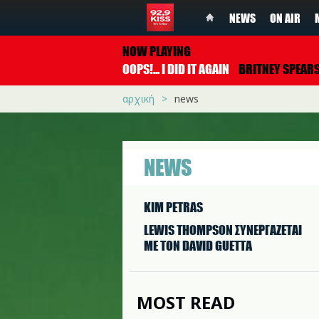
NEWS
ON AIR
NOW PLAYING
OOPS!... I DID IT AGAIN
BRITNEY SPEAR
αρχική
news
NEWS
KIM PETRAS
LEWIS THOMPSON ΣΥΝΕΡΓAΖΕΤΑΙ
ΜΕ ΤΟΝ DAVID GUETTA
MOST READ