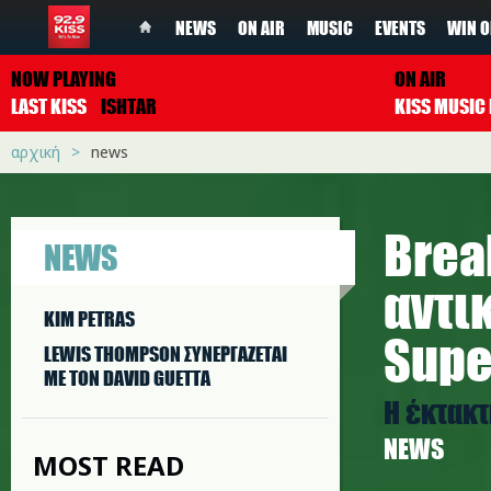
NEWS
ON AIR
MUSIC
EVENTS
WIN O
NOW PLAYING
ON AIR
LAST KISS
ISHTAR
αρχική
news
Brea
NEWS
αντι
KIM PETRAS
Supe
LEWIS THOMPSON ΣΥΝΕΡΓAΖΕΤΑΙ
ΜΕ ΤΟΝ DAVID GUETTA
Η έκτακτ
NEWS
MOST READ