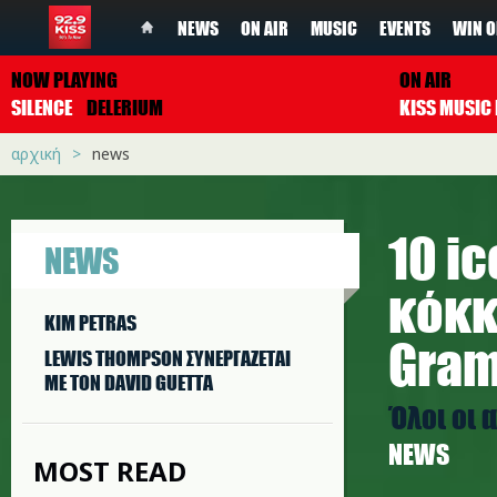
NEWS
ON AIR
MUSIC
EVENTS
WIN O
NOW PLAYING
ON AIR
SILENCE
DELERIUM
αρχική
news
10 i
NEWS
κόκκ
KIM PETRAS
Gra
LEWIS THOMPSON ΣΥΝΕΡΓAΖΕΤΑΙ
ΜΕ ΤΟΝ DAVID GUETTA
Όλοι οι 
NEWS
MOST READ