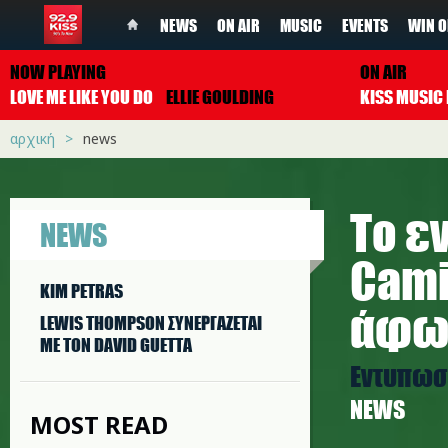
NEWS
ON AIR
MUSIC
EVENTS
WIN O
NOW PLAYING
ON AIR
LOVE ME LIKE YOU DO
ELLIE GOULDING
αρχική
news
Το ε
NEWS
Cami
KIM PETRAS
άφω
LEWIS THOMPSON ΣΥΝΕΡΓAΖΕΤΑΙ
ΜΕ ΤΟΝ DAVID GUETTA
Εντυπωσι
NEWS
MOST READ