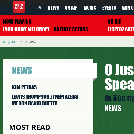
NEWS
ON AIR
MUSIC
EVENTS
WIN O
NOW PLAYING
ON AIR
(YOU DRIVE ME) CRAZY
BRITNEY SPEARS
ΓΙΩΡΓΟΣ ΛΑΖ
αρχική
news
Ο Jus
NEWS
Spea
KIM PETRAS
Οι δύο 
LEWIS THOMPSON ΣΥΝΕΡΓAΖΕΤΑΙ
ΜΕ ΤΟΝ DAVID GUETTA
NEWS
MOST READ
j.jpg