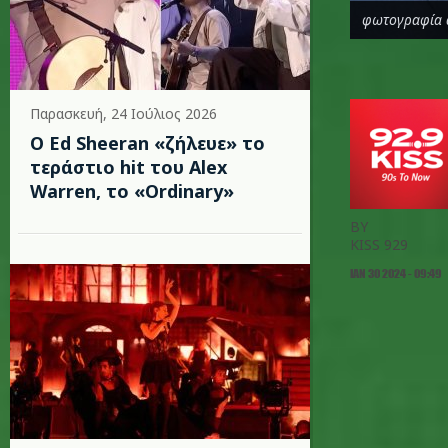
φωτογραφία 
Παρασκευή, 24 Ιούλιος 2026
Ο Ed Sheeran «ζήλευε» το
τεράστιο hit του Alex
Warren, το «Ordinary»
BY
KISS 929
ΙΑΝ 30 2024 - 09:49