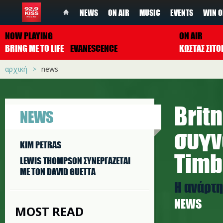
NEWS
ON AIR
MUSIC
EVENTS
WIN O
NOW PLAYING
ON AIR
BRING ME TO LIFE
EVANESCENCE
ΚΩΣΤΑΣ ΣΙΤ
αρχική
news
Brit
NEWS
συγν
KIM PETRAS
Timb
LEWIS THOMPSON ΣΥΝΕΡΓAΖΕΤΑΙ
ΜΕ ΤΟΝ DAVID GUETTA
Η ανάρτη
NEWS
MOST READ