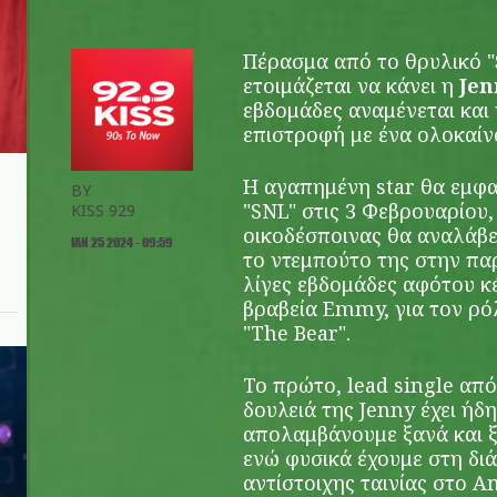
Πέρασμα από το θρυλικό "
ετοιμάζεται να κάνει η
Jen
εβδομάδες αναμένεται και
επιστροφή με ένα ολοκαίν
Η αγαπημένη star θα εμφα
BY
"SNL" στις 3 Φεβρουαρίου,
KISS 929
οικοδέσποινας θα αναλάβε
ΙΑΝ 25 2024 - 09:59
το ντεμπούτο της στην πα
λίγες εβδομάδες αφότου κ
βραβεία Emmy, για τον ρό
"The Bear".
Το πρώτο, lead single απ
δουλειά της Jenny έχει ή
απολαμβάνουμε ξανά και ξ
ενώ φυσικά έχουμε στη διά
αντίστοιχης ταινίας στο 