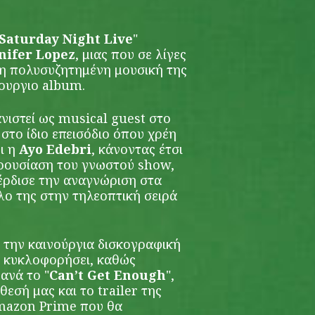
Saturday Night Live
"
nifer Lopez
, μιας που σε λίγες
 η πολυσυζητημένη μουσική της
ουργιο album.
νιστεί ως musical guest στο
 στο ίδιο επεισόδιο όπου χρέη
ι η
Ayo Edebri
, κάνοντας έτσι
ρουσίαση του γνωστού show,
έρδισε την αναγνώριση στα
λο της στην τηλεοπτική σειρά
ό την καινούργια δισκογραφική
δη κυκλοφορήσει, καθώς
ανά το "
Can’t Get Enough
",
θεσή μας και το trailer της
Amazon Prime που θα