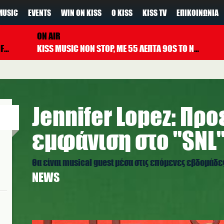
MUSIC
EVENTS
WIN ON KISS
Ο KISS
KISS TV
ΕΠΙΚΟΙΝΩΝΊΑ
ON AIR
A7S
KISS MUSIC NON STOP, ΜΕ 55 ΛΕΠΤΑ 90S TO NOW ΚΑΘΕ ΩΡΑ
Jennifer Lopez: Προ
εμφάνιση στο "SNL
Θα είναι musical guest μέσα στις επόμενες εβδομάδε
NEWS
j.jpg