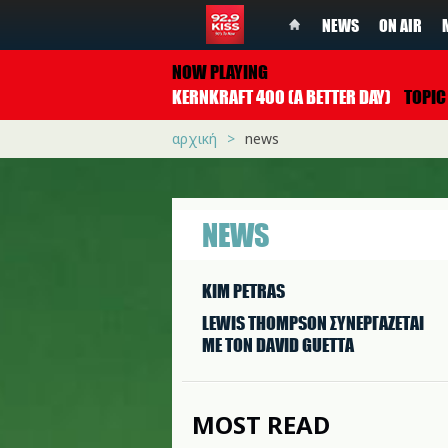
NEWS
ON AIR
NOW PLAYING
KERNKRAFT 400 (A BETTER DAY)
TOPIC FEAT. 
αρχική
news
NEWS
KIM PETRAS
LEWIS THOMPSON ΣΥΝΕΡΓAΖΕΤΑΙ
ΜΕ ΤΟΝ DAVID GUETTA
MOST READ