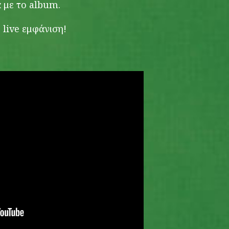
 με το album.
 live εμφάνιση!