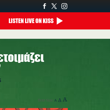
LISTEN
LIVE
ON KISS
14:00 - 00:00
ετοιμάζει
"
ς
A
A
Text Size:
A