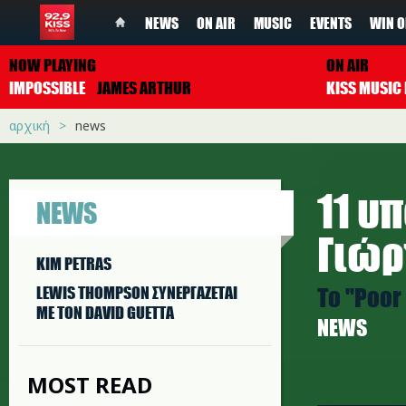
NEWS
ON AIR
MUSIC
EVENTS
WIN O
NOW PLAYING
ON AIR
IMPOSSIBLE
JAMES ARTHUR
αρχική
news
11 υ
NEWS
Γιώρ
KIM PETRAS
Το "Poor
LEWIS THOMPSON ΣΥΝΕΡΓAΖΕΤΑΙ
ΜΕ ΤΟΝ DAVID GUETTA
NEWS
MOST READ
e.jpg