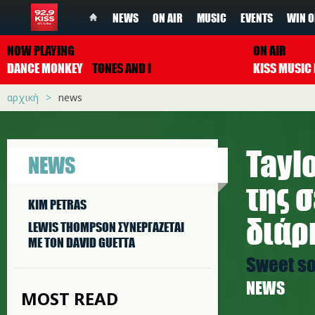
NEWS
ON AIR
MUSIC
EVENTS
WIN O
NOW PLAYING
ON AIR
DANCE MONKEY
TONES AND I
αρχική
news
Tayl
NEWS
της 
KIM PETRAS
διάρ
LEWIS THOMPSON ΣΥΝΕΡΓAΖΕΤΑΙ
ΜΕ ΤΟΝ DAVID GUETTA
Sweet so
NEWS
MOST READ