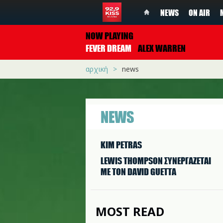
NEWS
ON AIR
NOW PLAYING
FEVER DREAM
ALEX WARREN
αρχική
news
NEWS
KIM PETRAS
LEWIS THOMPSON ΣΥΝΕΡΓAΖΕΤΑΙ
ΜΕ ΤΟΝ DAVID GUETTA
MOST READ