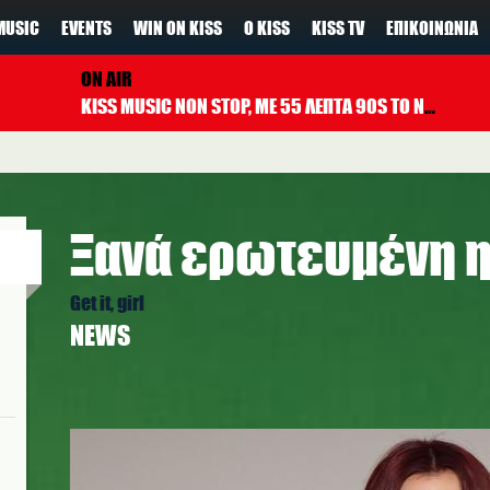
MUSIC
EVENTS
WIN ON KISS
Ο KISS
KISS TV
ΕΠΙΚΟΙΝΩΝΊΑ
ON AIR
KISS MUSIC NON STOP, ΜΕ 55 ΛΕΠΤΑ 90S TO NOW ΚΑΘΕ ΩΡΑ
Ξανά ερωτευμένη η
Get it, girl
NEWS
d.jpg