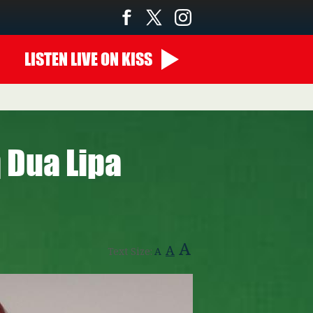
LISTEN
LIVE
ON KISS
00:00 - 07:00
 Dua Lipa
A
A
Text Size:
A