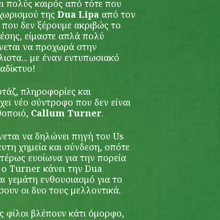
ι πολύς καιρός από τότε που
 χωρισμού της
Dua Lipa
από τον
ς που δεν ξέρουμε ακριβώς το
χέσης, είμαστε απλά πολύ
νεται να προχωρά στην
ιστα... με έναν εντυπωσιακό
αδίκτυο!
τάζ, πληροφορίες και
χει νέο σύντροφο που δεν είναι
θοποιό,
Callum Turner
.
ίνεται να δηλώνει πηγή του Us
υτη χημεία και σύνδεση, οπότε
ιτέρως ευοίωνα για την πορεία
 ο Turner κάνει την Dua
ναι γεμάτη ενθουσιασμό για το
υν οι δυο τους μελλοντικά.
υς φίλοι βλέπουν κάτι όμορφο,