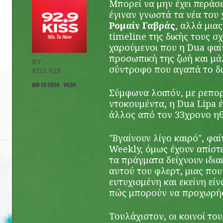
Μπορεί να μην έχει περάσε
έγιναν γνωστά τα νέα του
Ρομαίν Γαβράς
, αλλά μια
timeline της δικής τους σ
χαρούμενοι που η Dua φαί
προσωπική της ζωή και μάλ
BY
σύντροφο που αγαπά το δι
KISS 929
ΙΑΝ 15 2024 - 14:34
Σύμφωνα λοιπόν, με ρεπορ
ο
ντοκουμέντα, η Dua Lipa έ
άλλος από τον 33χρονο η
"Βγαίνουν λίγο καιρό", φα
Weekly, όμως έχουν απίστε
τα πράγματα δείχνουν ιδια
αυτού του φλερτ, μιας που
ευτυχισμένη και εκείνη εί
πώς μπορούν να προχωρήσο
Τουλάχιστον, οι κοινοί το