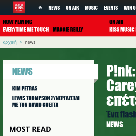
NEWS
ON AIR
MUSIC
EVENTS
WIN O
NOW PLAYING
ON AIR
EVERYTIME WE TOUCH
MAGGIE REILLY
αρχική
news
P!nk
NEWS
Care
KIM PETRAS
επέτ
LEWIS THOMPSON ΣΥΝΕΡΓAΖΕΤΑΙ
ΜΕ ΤΟΝ DAVID GUETTA
Ένα flas
NEWS
MOST READ