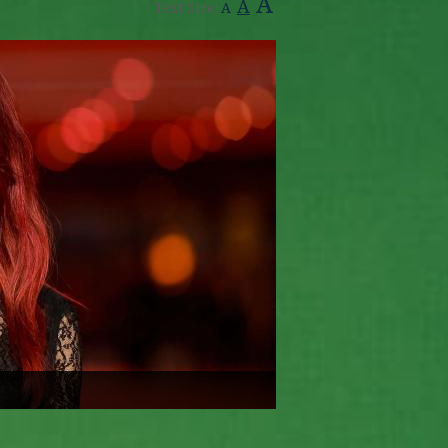
A
A
Text Size:
A