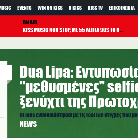
MUSIC
EVENTS
WIN ON KISS
Ο KISS
KISS TV
ΕΠΙΚΟΙΝΩΝΊΑ
ON AIR
KISS MUSIC NON STOP, ΜΕ 55 ΛΕΠΤΑ 90S TO NOW ΚΑΘΕ ΩΡΑ
Dua Lipa: Εντυπωσία
"μεθυσμένες" selfi
ξενύχτι της Πρωτοχ
Οι fans ενθουσιάστηκαν με τις real life στιγμές που μ
NEWS