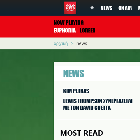
NEWS
ON AIR
NOW PLAYING
EUPHORIA
LOREEN
αρχική
news
NEWS
KIM PETRAS
LEWIS THOMPSON ΣΥΝΕΡΓAΖΕΤΑΙ
ΜΕ ΤΟΝ DAVID GUETTA
MOST READ