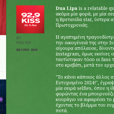
Dua Lipa
is a relatable 
ακόμα μία φορά, με μία σε
η Βρετανίδα star, ύστερα α
Πρωτοχρονιάς.
Η αγαπημένη τραγουδίστρι
BY
την οικογένειά της στην Ινδ
KISS 929
σίγουρα απόλαυσε, δίνοντ
ΙΑΝ 2 2024 - 08:34
instagram, όμως εκείνες ο
ταυτίστηκαν τόσο οι fans τ
στο κρεβάτι, μετά τον ερχ
"Το κάνει κάποιος άλλος α
Ευτυχισμένο 2024!", έγραψ
μία σειρά selfies, όπου η 
φορώντας ένα μπουρνούζι, 
κουράγιο να αφαιρέσει το 
έχοντας το βλέμμα του ευ
ποτά.