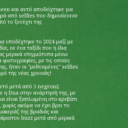
queen και αυτό αποδείχτηκε για
ιρά από selfies που δημοσίευεσε
πό το ξενύχτι της
α υποδέχτηκε το 2024 μαζί με
ία, σε ένα ταξίδι που η ίδια
ας μερικά στιγμιότυπα μέσω
ι φωτογραφίες, με τις οποίες
ης, ήταν οι "μεθυσμένες" selfies
ομό της νέας χρονιάς!
υτό μετά από 5 negroni;
ε η Dua στην ανάρτησή της, με
ίδια είναι ξαπλωμένη στο κρεβάτι
χωρίς ακόμα να έχει βρει το
μακιγιάζ της βραδιάς και
χάριστου buzz μετά από μερικά