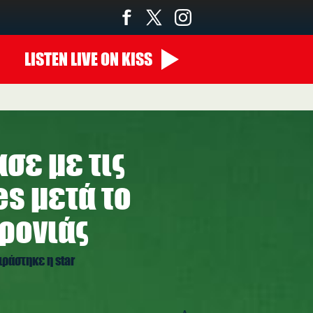
LISTEN
LIVE
ON KISS
14:00 - 00:00
σε με τις
es μετά το
ρονιάς
οιράστηκε η star