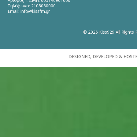
Αριθμός Γ.Ε.ΜΗ: 005146901000
Τηλέφωνο: 2108050000
Email:
info@kissfm.gr
© 2026 Kiss929 All Rights 
DESIGNED, DEVELOPED & HOST