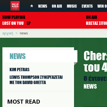
NEWS
ON AIR
MUSIC
EVENTS
WIN O
NOW PLAYING
ON AIR
LOST ON YOU
LP
ΚΩΣΤΑΣ ΣΙΤ
αρχική
news
Cher
NEWS
του 
KIM PETRAS
Ο έντονε
LEWIS THOMPSON ΣΥΝΕΡΓAΖΕΤΑΙ
ΜΕ ΤΟΝ DAVID GUETTA
NEWS
MOST READ
c.jpg