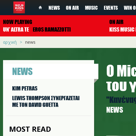
NEWS
ON AIR
MUSIC
EVENTS
WIN O
NOW PLAYING
ON AIR
UN' ALTRA TE
EROS RAMAZZOTTI
αρχική
news
Ο Mi
NEWS
του 
KIM PETRAS
"Κανένα
LEWIS THOMPSON ΣΥΝΕΡΓAΖΕΤΑΙ
ΜΕ ΤΟΝ DAVID GUETTA
NEWS
MOST READ
m.jpg