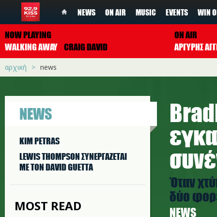
NEWS
ON AIR
MUSIC
EVENTS
WIN O
NOW PLAYING
ON AIR
WALKING AWAY
CRAIG DAVID
ΑΡΓΥΡΗΣ ΑΓΓ
αρχική
news
Brad
NEWS
εγκα
KIM PETRAS
συνέ
LEWIS THOMPSON ΣΥΝΕΡΓAΖΕΤΑΙ
ΜΕ ΤΟΝ DAVID GUETTA
Όταν χτύ
δύο φορ
MOST READ
NEWS