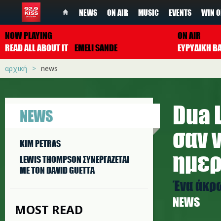
NEWS
ON AIR
MUSIC
EVENTS
WIN O
NOW PLAYING
ON AIR
READ ALL ABOUT IT
EMELI SANDE
ΕΥΡΥΔΙΚΗ Β
αρχική
news
Dua L
NEWS
σαν 
KIM PETRAS
ημερ
LEWIS THOMPSON ΣΥΝΕΡΓAΖΕΤΑΙ
ΜΕ ΤΟΝ DAVID GUETTA
Ένα άκρ
NEWS
MOST READ