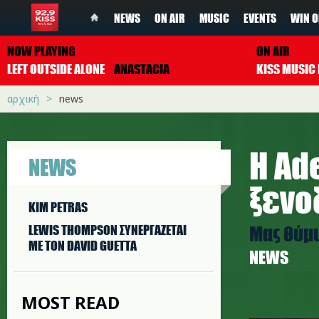
NEWS
ON AIR
MUSIC
EVENTS
WIN O
NOW PLAYING
ON AIR
LEFT OUTSIDE ALONE
ANASTACIA
αρχική
news
Η Ad
NEWS
ξενο
KIM PETRAS
Μας θύμι
LEWIS THOMPSON ΣΥΝΕΡΓAΖΕΤΑΙ
ΜΕ ΤΟΝ DAVID GUETTA
NEWS
MOST READ
a.jpg