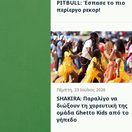
PITBULL: Έσπασε το πιο
περίεργο ρεκορ!
Πέμπτη, 23 Ιούλιος 2026
SHAKIRA: Παραλίγο να
διώξουν τη χορευτική της
ομάδα Ghetto Kids από το
γήπεδο