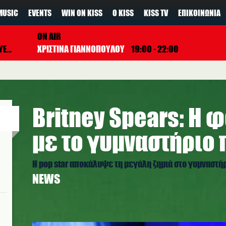
MUSIC
EVENTS
WIN ON KISS
Ο KISS
KISS TV
ΕΠΙΚΟΙΝΩΝΊΑ
ON AIR
KIMBRA
ΧΡΙΣΤΙΝΑ ΓΙΑΝΝΟΠΟΥΛΟΥ
19:00 - 22:00
Britney Spears: Η
με το γυμναστήριο
Η pop star αποκάλυψε τη μεγάλη ζημιά στο γυμναστήρ
NEWS
brit.jpg