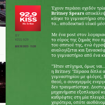
Έχουν περάσει σχεδόν τρία
Britney Spears
αποκάλυψε
κάηκε το γυμναστήριο στο 
το... αποδεικτικό υλικό μ
Με ένα post στον λογαρια
BY
το εύρος της ζημιάς που 
KISS 929
του σπιτιού της, ενώ έγρα
ΔΕΚ 20 2023 - 11:39
αναλογίζεται και ξανασκέφ
το γυμναστήριο από ένα κερ
"Ήταν ατύχημα, όμως ναι...
η Britney. "Πέρασα δίπλα 
γυμναστηρίου με φλόγες, 
Θεού, ο συναγερμός ενεργ
δεν τραυματίστηκε. Δυστυ
μηχανήματα εξοπλισμού κα
καθρέφτες στη μία πλευρά.
χειρότερα, οπότε αισθάνο