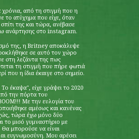
 χρόνια, από τη στιγμή που η
 το ατύχημα που είχε, όταν
σπίτι της και τώρα, ανέβασε
έσω ανάρτησης στο instagram.
σμό της, η Britney αποκάλυψε
προκλήθηκε σε αυτό τον χώρο
ψε στη λεζάντα της πως
τεται τη στιγμή που πήρε φωτιά
ί που η ίδια έκαιγε στο σημείο.
 Το έκαψα", είχε γράψει το 2020
από την πόρτα του
BOOM!!! Με την ευλογία του
οποιήθηκε αμέσως και κανένας
χώς, τώρα έχω μόνο δύο
ι το μισό γυμναστήριο με
 Θα μπορούσε να είναι
μαι ευγνωμοσύνη. Μου αρέσει