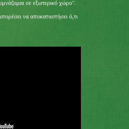
υμνάζομαι σε εξωτερικό χώρο".
μπορέσει να αποκαταστήσει ό,τι