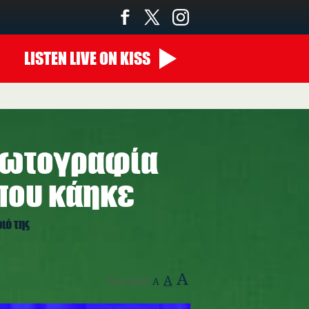
LISTEN
LIVE
ON KISS
 φωτογραφία
 που κάηκε
ιό της
A
A
Text Size:
A