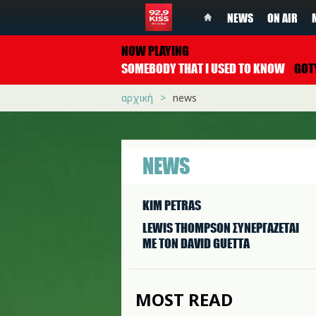
NEWS
ON AIR
NOW PLAYING
SOMEBODY THAT I USED TO KNOW
GOTYE FEAT. 
αρχική
news
NEWS
KIM PETRAS
LEWIS THOMPSON ΣΥΝΕΡΓAΖΕΤΑΙ
ΜΕ ΤΟΝ DAVID GUETTA
MOST READ