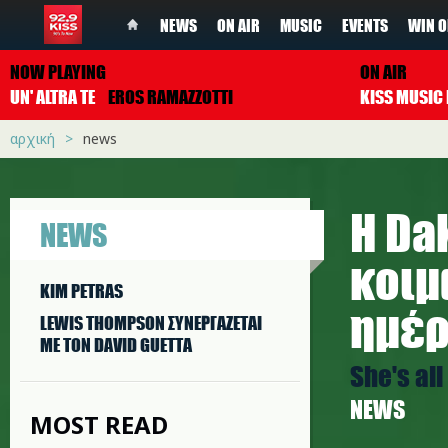
NEWS
ON AIR
MUSIC
EVENTS
WIN O
NOW PLAYING
ON AIR
UN' ALTRA TE
EROS RAMAZZOTTI
αρχική
news
Η Da
NEWS
κοιμ
KIM PETRAS
ημέ
LEWIS THOMPSON ΣΥΝΕΡΓAΖΕΤΑΙ
ΜΕ ΤΟΝ DAVID GUETTA
She's all
NEWS
MOST READ