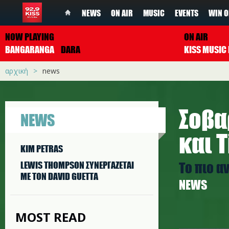
NEWS
ON AIR
MUSIC
EVENTS
WIN O
NOW PLAYING
ON AIR
BANGARANGA
DARA
αρχική
news
Σοβα
NEWS
και 
KIM PETRAS
Το πιο α
LEWIS THOMPSON ΣΥΝΕΡΓAΖΕΤΑΙ
ΜΕ ΤΟΝ DAVID GUETTA
NEWS
MOST READ
t.jpg