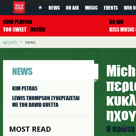
NEWS
ON AIR
MUSIC
EVENTS
WIN O
NOW PLAYING
ON AIR
TOO SWEET
HOZIER
αρχική
news
Mich
NEWS
περι
KIM PETRAS
κυκλ
LEWIS THOMPSON ΣΥΝΕΡΓAΖΕΤΑΙ
ΜΕ ΤΟΝ DAVID GUETTA
ηχο
Η πρώτη
MOST READ