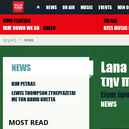
NEWS
ON AIR
MUSIC
EVENTS
WIN O
NOW PLAYING
ON AIR
WAY DOWN WE GO
KALEO
αρχική
news
Lana 
NEWS
την 
KIM PETRAS
Είναι άρ
LEWIS THOMPSON ΣΥΝΕΡΓAΖΕΤΑΙ
ΜΕ ΤΟΝ DAVID GUETTA
NEWS
MOST READ
l.jpg