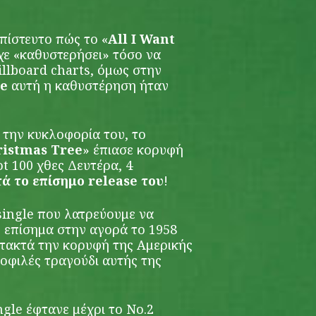
πίστευτο πώς το «
All I Want
ίχε «καθυστερήσει» τόσο να
llboard charts, όμως στην
ee
αυτή η καθυστέρηση ήταν
 την κυκλοφορία του, το
ristmas Tree
» έπιασε κορυφή
ot 100 χθες Δευτέρα, 4
τά το επίσημο release του
!
 single που λατρεύουμε να
ε επίσημα στην αγορά το 1958
ατακτά την κορυφή της Αμερικής
ημοφιλές τραγούδι αυτής της
ngle έφτανε μέχρι το Νο.2