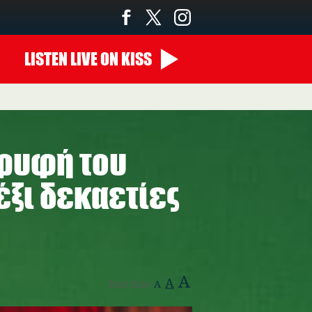
LISTEN
LIVE
ON KISS
ορυφή του
έξι δεκαετίες
A
A
Text Size:
A