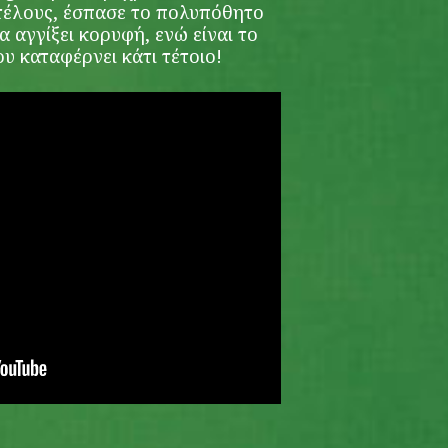
ιτέλους, έσπασε το πολυπόθητο
α αγγίξει κορυφή, ενώ είναι το
ου καταφέρνει κάτι τέτοιο!