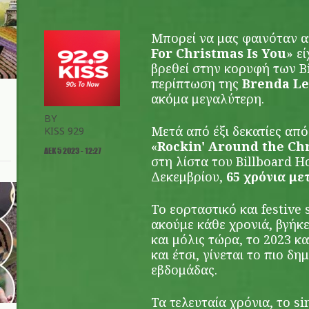
Μπορεί να μας φαινόταν α
For Christmas Is You
» ε
βρεθεί στην κορυφή των Bi
περίπτωση της
Brenda L
ακόμα μεγαλύτερη.
BY
Μετά από έξι δεκατίες από
KISS 929
«
Rockin' Around the Ch
ΔΕΚ 5 2023 - 12:27
στη λίστα του Billboard H
Δεκεμβρίου,
65 χρόνια με
Το εορταστικό και festive
ακούμε κάθε χρονιά, βγήκ
και μόλις τώρα, το 2023 κ
και έτσι, γίνεται το πιο δ
εβδομάδας.
Τα τελευταία χρόνια, το si