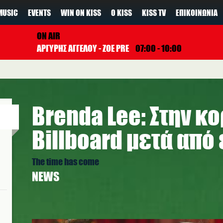
MUSIC
EVENTS
WIN ON KISS
Ο KISS
KISS TV
ΕΠΙΚΟΙΝΩΝΊΑ
ON AIR
ΑΡΓΥΡΗΣ ΑΓΓΕΛΟΥ - ZOE PRE
07:00 - 10:00
Brenda Lee: Στην κ
Billboard μετά από 
The time has come
NEWS
b.jpg