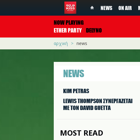
NEWS
ON AIR
NOW PLAYING
ETHER PARTY
DELYNO
αρχική
news
NEWS
KIM PETRAS
LEWIS THOMPSON ΣΥΝΕΡΓAΖΕΤΑΙ
ΜΕ ΤΟΝ DAVID GUETTA
MOST READ